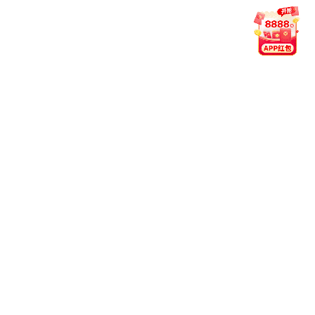
方面都蕴含着丰富而深刻的人生哲理，同时也推动着
整个社会对于体育文化认知的发展。
最终，希望所有热爱篮球的人都能从其中寻找灵感，
无论未来是否能够站上更高的平台，都要坚持自己的
信念，用心去追逐那个属于自己的“冠军”。只有这
样，我们才能真正享受这项伟大运动所赋予我们的无
限魅力！
上一篇：
巴萨祝贺奥尔莫28岁生日庆祝他加…
下一篇：
阿斯报导奥布拉克因穆索竞争考虑