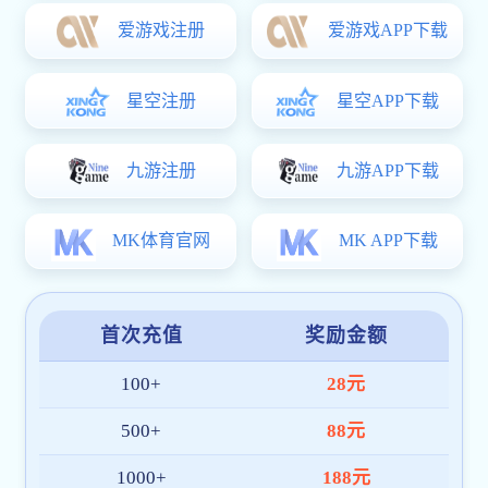
员，不仅以其出色的技术和独特的风格赢得了无数球
迷的心，更成为了许多年轻人追求梦想与热爱的象
征。本文将深入探讨哈登球迷们倾诉的心声，分享他
们对篮球这项运动的热爱与追求。从哈登带给球迷们
的激励、对比赛文化的理解、团队精神的重要性，到
个人成长与追梦之路，四个方面将详细阐述篮球如何
在他们生活中占据重要地位，以及这一切又是如何塑
造他们的人生观和价值观。
1、哈登的激励作用
哈登作为NBA明星，在赛场上展现出的超凡技艺让无
数球迷为之疯狂。他不仅是一名出色的得分手，更是
在关键时刻能够扛起球队大旗的人物。他那种不屈不
挠、敢于挑战自我的精神深深感染着身边的人。每当