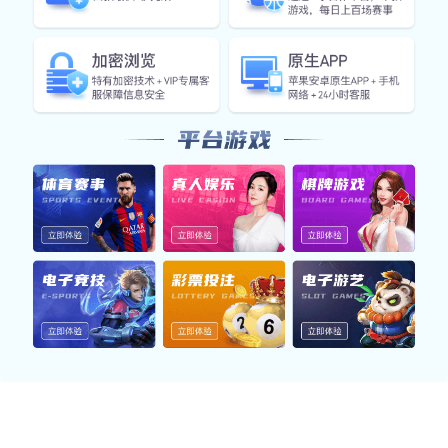
证明自己。这种韧性使得无数人意识到，无论面对怎
样的挑战，都应勇敢迎接并克服它们，这也成为许多
年轻人的座右铭。
2、对比赛文化的理解
篮球不仅仅是一项运动，更是一种文化，一种情感寄
托。身为哈登球迷，他们体会到的不仅仅是比赛中的
胜负，还有那份团队合作所带来的快乐。每一次助
攻、每一次配合都是对彼此默契程度的一次考验，而
这种融洽关系正是比赛文化的重要组成部分。
与此同时，现场观看比赛所营造出的氛围也是不可忽
视的一部分。当成千上万名球迷齐声呐喊，为自己支
持的球队加油时，那份团结协作、共同奋斗的精神无
形中增强了彼此之间的联系。这样的体验让许多年轻