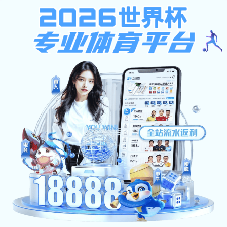
注册入口
爱游戏官网
APP与网页版入口
｜畅享全球体育赛事与数据服
务
欢迎访问
爱游戏官网
，提供全面覆盖足球、篮
球、电竞等项目的赛事资讯与数据内容， 支持
APP下载
与
网页使用
，每日同步更新千场比
赛，聚焦热门体育内容， 助您轻松获取赛事动
态，掌握比赛节奏。