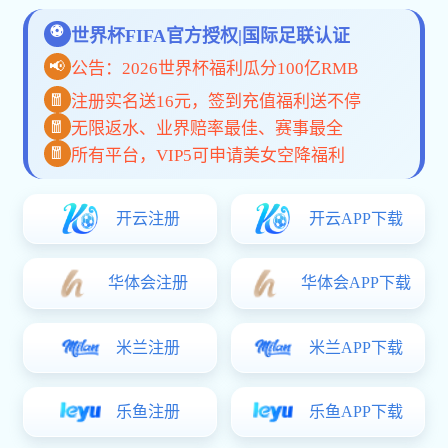
手机App
网页版
哈登球迷倾诉心声分享对篮球的热
爱与追求
2026-07-07 18:54
37 次阅读
首页
/
体育动态
在这个篮球激情燃烧的时代，哈登作为一位杰出的球