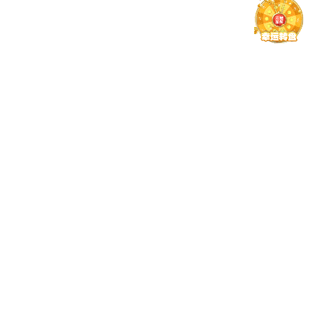
团体的发展，从而形成良性的循环。
4、个人成长与追梦之路
对于许多年轻来说，追逐梦想似乎总是充满坎坷。然
而，看着哈登从一个普通大学生逐渐成长为联盟顶尖
巨星，这段故事充分展示了坚持和努力的重要性。每
一位粉丝都能从他的经历中找到共鸣，将这些经验应
用于自己的生活当中，从而推动自身不断向前发展。
为了实现自己的梦想，他们通常会设定阶段性的目
标，并制定具体计划去执行。在这个过程中，不少人
选择参加训练营或加入社区球队，以提高自身技能。
同时，他们还会通过观看NBA比赛分析战术，以便更
好地理解这项运动。而这些实践活动不仅促进了他们
身体素质的发展，也锻炼了意志力，使他们在面对挑