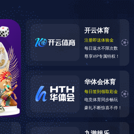
注册入口
台
个安全、高效、智能的体育
数百万用户的信赖与支持。
盖体育赛事、数据推送、互
络，保障在不同网络环境下依旧
操作，保护用户数据与平台系