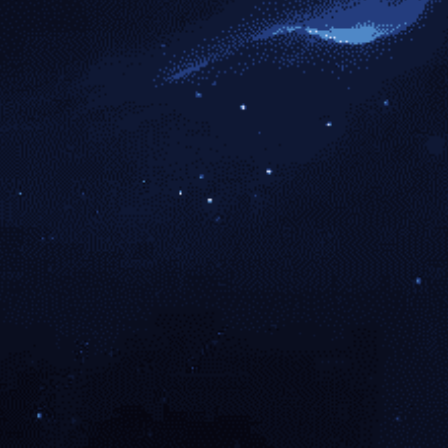
爱游戏官网坚持以用户为导
以用户价值为基石
专注优化爱游戏网官网入口-爱游戏(中国)平台
体验，提升用户访问效率与功能可用性。
爱游戏官网