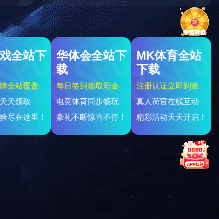
“非常适合我这种不懂技术的用
“服务响应快
户”
，客
有问题联系客
界面清晰，逻辑顺，爸妈都能轻松上
能感
版本更新也稳
手。查分数、看直播都很方便，也不
化，日常用着
容易卡。
阿斌 ·
Leo · 成都
资深用
老用户